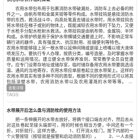
农用水带包布用于包裹消防水带破漏处，消防车上去必备的附
件之一。由帆布带和金属夹钳等零件构成。水带挂钩是悬挂消防水
带的东西，救活战斗中，向高处笔直去铺设水带时，用水带挂钩去
将水带挂在梯子或别的物体上，既能减轻农用水带的下坠力，又便
于水枪手分配水枪射水救活。水带挂钩是由帆布带、金属钩、半环
构成。水带护桥是用于保护水带横铺交通要道上时，不影响正常车
辆行进的器件，具有强度大、抗压耐用、拾掇便利等特色。
农用水带能够接上另一根水带以延伸间隔或是接上喷嘴以增大液体
喷发压力。要执行专人办理，按质分类，编号造册，及时掌握水带
质量和运用情况。建立健全水带保养准则，常常教学全员自觉遵
守。应专门设寄存地址或储存室，临时储存备用农用水带要挑选适
温、通风的当地寄存，农用水带应单层卷起立放水带架上。这样的
农用水带其实有很多种不同的类型，根据不同的使用形式可以将其
包括涂塑水带，农用消防水带以及农用灌溉的水带等等。 ...
查看详情
TAGS:
水带展开后怎么盘与消防栓的使用方法
把一条伸展开的水带去放好，将俩个接口端去对齐，然后去从
对这处卷起至接头端即可，用的时候也相当方便，中间还有一个
折，对折就行，这样方便。 1、打开消火栓门，按下内部的一
个火警按钮（按钮就是报警和启动消防泵的）。 2、一人去接