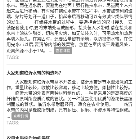
水带。而在通水后，要避免在地面上强行拖拉水带，尽量两个人抬
起来后进行移动，有时候在拖动水带在的过程中，水带被锋利的玻
璃、贴片等划开一道口子，抬起来后再移动可以有效减少类似事情
的发生。 在组装水带的过程中，要选择合适的尺寸接头，安
装配套使用时,要将末端处理成圆形，接头装入水带时,请在接头和
水带上涂抹油脂类，切勿用火烤，如无法装入时，可用热水加热后
再装入接头。在紧固时，还要适量留有余地，以防损伤水带。在使
用完水带以后,要清除内部的残留物，放置在室内或干燥通风处，
距离热源不小于1M。 ...
查看详情
TAGS:
大家知道临沂水带的构造吗？
大家都知道临沂水带离不开农业，临沂水带是节水型灌溉的工
作，重量比较轻，收放比较容易，移动比较方便，柔韧性比较好。
临沂水带的外表有两种材料制作的，一种是采用的是高强度的
纤维的原料所变质而成的管状。另一种就是使用优质的涤纶长丝编
制而成的管状。临沂水带耐磨经用，适合在农业使用。 临沂
水带的内衬是橡胶所制成，具有耐压、耐磨、不渗水等特性组成。
...
查看详情
TAGS:
农用水带农作物的保证