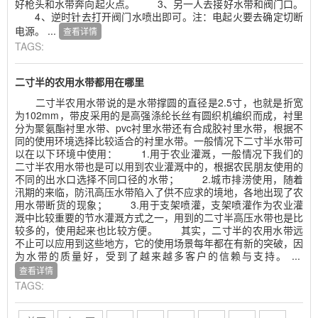
好枪头和水带奔向起火点。 3、另一人去接好水带和阀门口。
4、逆时针去打开阀门水喷出即可。注：电起火要去确定切断
电源。 ...
查看详情
TAGS:
二寸半的农用水带都用在哪里
二寸半农用水带说的是水带撑圆的直径是2.5寸，也就是折宽
为102mm，带皮采用的是高强涤纶长丝有圆织机编织而成，衬里
分为聚氨酯衬里水带、pvc衬里水带还有合成胶衬里水带，根据不
同的使用环境选择比较适合的衬里水带。一般情况下二寸半水带可
以在以下环境中使用： 1.用于农业灌溉，一般情况下我们的
二寸半农用水带也是可以用到农业灌溉中的，根据农民朋友使用的
不同的出水口选择不同口径的水带； 2.城市排涝使用，随着
汛期的来临，防汛高压水带陷入了供不应求的境地，各地出现了农
用水带断货的现象； 3.用于支架喷灌，支架喷灌作为农业灌
溉中比较重要的节水灌溉方式之一，用到的二寸半高压水带也是比
较多的，使用起来也比较方便。 其实，二寸半的农用水带远
不止可以应用到这些地方，它的使用场景每年都在有新的突破，因
为水带的质量好，受到了越来越多客户的信赖与支持。 ...
查看详情
TAGS: