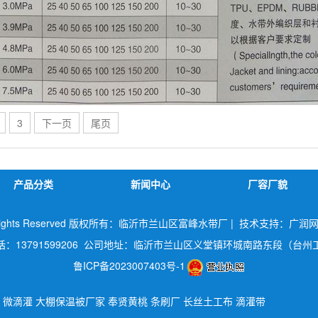
3
下一页
尾页
产品分类
新闻中心
厂容厂貌
All Rights Reserved 版权所有：临沂市兰山区富峰水带厂 |
技术支持：广润
话：13791599206 公司地址：临沂市兰山区义堂镇环城南路东段（台州
鲁ICP备2023007403号-1
微滴灌
大棚保温被厂家
奉贤黄桃
条刷厂
长丝土工布
滴灌带