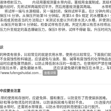
液体喷射压力。 内径用塞规测量水带内径。塞规用金属制成，其结构
量内径时，先将试样两端剪切平齐，然后用塞规测量其两端。 水带称
将试样一端与水源相接，另一端封闭，保持试样平直。在2 分钟内将试样
保压16 分钟。从保压开始第16 分钟起，用第3.6 条b 规定 的水槽集
系线或其他适当的方法阻止1 米测试长度以外的渗水流入水槽，并使测
保压开始第16 分钟起，检查试样有否孔眼。判定孔眼以有否水柱喷出
力升至规定的直态爆破压力，保压5 秒钟，试样不得破 裂。升压时间为30～60 秒。htt
识
种类有很多，比较常见的就是农用水带，使用也比较常见，下面我们就
不含腐蚀性粉料输送，应该避免与油类、酸、碱等有腐蚀性的化学物品
设时应避免骤然曲折，以防止降低耐水压的一些能力。在使用时严禁在
字形拖拉水带，避免磨破水带。 还应该避免硬的重物压在水带上，车
/www.fufengshuidai.com...
查看详情
中应要去注意
带的使用和存放时，应避免摔、撞和重压，以防变形了而使装拆困难。
砂粒等杂物须及时的清除，以防装拆困难与密封不良。 (3)连接内
接水带时，还需将水带理直，以防水带的扭转而使接口自行脱开。 (