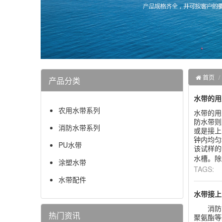
首页
产品分类
水带的用
农用水带系列
水带的用
防水带则
消防水带系列
或是接上
钟内均匀
PU水带
该试样的
水槽。除
涂塑水带
TAGS:
水带配件
水带接上
消防水
热门资讯
聚氨酯等