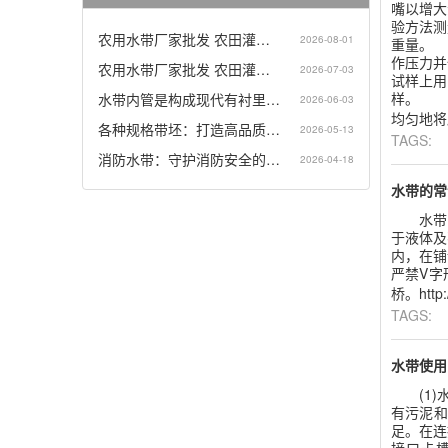
嘴以增大
验方法测
农用水带厂家批发 农田灌…
2026-08-01
重量。 
作压力并
农用水带厂家批发 农田灌…
2026-07-03
试样上用
样。 从
水带内管是构成现代有衬里…
2026-06-03
均匀地将压
各种规格带坯：打造高品质…
2026-05-13
TAGS:
消防水带：守护消防安全的…
2026-04-18
水带的常
水带的
于液体及
内，在铺
严禁V
桥。http:/
TAGS:
水带使用
(1)水
有污泥和
足。在连