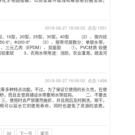
等化学物品接触，以防金属件腐蚀和橡胶密封圈变质。
2018-06-27 18:06:02 点击:1551
16型，20型，25型，30型，40型 （2）、按内径
5-5"，Ф150-6"，Ф200-8" （3）、按带坯层数分：单层水带，
、三元乙丙（EPDM）、双面胶 ①、PVC材质 较便
质较柔软 3、农用水带用途：消防，农业灌溉，疏浚河
2018-06-27 18:06:02 点击:1498
等多种特点功能。不过，为了保证它使用的长久性，在使
护桥，而且去登高铺设水带要用水带挂钩。 二、不要去
三、使用时去严禁骤然曲折，并且用后及时刷洗、晾干。
用可以延长它的使用寿命，同时也避免了资源的浪费。
32
下一页
尾页