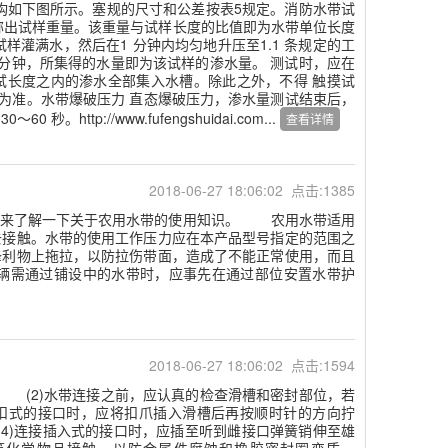
如下图所示。塞规的尺寸和公差按表5规定。消防水带试
出试样重量。该重量与试样长度的比值即为水带单位长度
灌满水，然后在1 分钟内均匀地升压至1.1 条规定的工
水1 分钟，所集得的水量即为该试样的渗水量。 测试时，应在
试长度之内的渗水全部集入水槽。除此之外，不得 触摸试
为准。水带爆破压力 直态爆破压力，渗水量测试结束后，
p://www.fufengshuidai.com...
查看详情
2018-06-27 18:06:02 点击:1385
来了解一下关于农用水带的使用知识。 农用水带适用
去接触。水带的使用工作压力应在本产品型号指定的范围之
锋利物上拖拉，以防拉伤带面，造成了不能正常使用，而且
辆需通过铺设中的水带时，应事先在通过部位安置水带护
2018-06-27 18:06:02 点击:1594
 (2)水带连接之前，应认真的检查滑槽和密封部位，若
扣式的接口时，应将扣爪插入滑槽后再按顺时针的方向拧
4)连接插入式的接口时，应插至听到雌接口弹簧销伸至雄