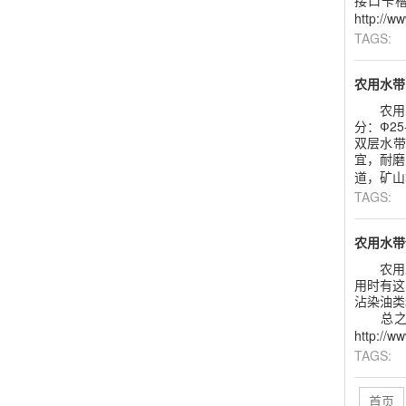
接口卡
http://w
TAGS:
农用水带
农用水带
分：Ф25
双层水带
宜，耐磨
道，矿山救护
TAGS:
农用水带
农用水
用时有
沾染油类
总之，
http://w
TAGS:
首页