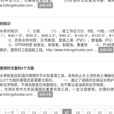
槽的声音为止，以确保连接可靠。 (5)存放时注意避免与酸、碱
ww.fufengshuidai.com ...
查看详情
的知识
的知识: 1、分类: （1）、按工作压力分：8型，10型，13型，
-1"，Ф40-1.5"，Ф50-2"，Ф65-2.5"，Ф80-3"，Ф100-4"，Ф12
 2、农用水带材质：天然橡胶、聚氯乙烯（PVC）、聚氨酯（PU）
 ②、EPDM材质 耐氧化，耐臭氧，耐腐蚀，重量轻 ③、PU材
，建筑的工程道路工程。http://www.fufengshuidai.com ...
查看详情
使用时注意的3个方面
带就是目前国内理想的节水型灌溉工具，具有防止水土流失和土壤碱化
这么3个方面的事情还是需要注意的。 一、通过了道路时应铺设水带
和化学物质，不得去随意在地面拖拉，也不要沾染油类和化学物质。 
农用水带作为农田灌溉的重要农用工具，一定注意使用。合理的使
ww.fufengshuidai.com ...
查看详情
上一页
23
24
25
26
27
28
29
30
31