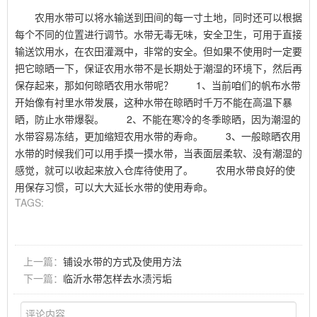
农用水带可以将水输送到田间的每一寸土地，同时还可以根据
每个不同的位置进行调节。水带无毒无味，安全卫生，可用于直接
输送饮用水，在农田灌溉中，非常的安全。但如果不使用时一定要
把它晾晒一下，保证农用水带不是长期处于潮湿的环境下，然后再
保存起来，那如何晾晒农用水带呢？ 1、当前咱们的帆布水带
开始像有衬里水带发展，这种水带在晾晒时千万不能在高温下暴
晒，防止水带爆裂。 2、不能在寒冷的冬季晾晒，因为潮湿的
水带容易冻结，更加缩短农用水带的寿命。 3、一般晾晒农用
水带的时候我们可以用手摸一摸水带，当表面层柔软、没有潮湿的
感觉，就可以收起来放入仓库待使用了。 农用水带良好的使
用保存习惯，可以大大延长水带的使用寿命。
TAGS:
上一篇：
铺设水带的方式及使用方法
下一篇：
临沂水带怎样去水渍污垢